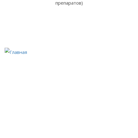
препаратов)
Короткое видео о том,
как подготовиться к сдаче анализов